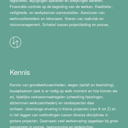
registreren, wijzigingen opstellen en afwijkingen beheren.
Financiële controle op de begroting van de werken. Kwaliteits-,
veiligheids- en werkplannen samenstellen. Aansturen van
werkvoorbereiders en tekenaars. Voeren van raakvlak en
risicomanagement. Schakel tussen projectleiding en proces.
Kennis
Kennis van grondwerkzaamheden, wegen (asfalt en bestrating),
bouwplaatsen (wat is er nodig op welk moment en hoe komen we
er), tijdelijke verkeersmaatregelen (uitwerking faseringen,
afstemmen werkzaamheden) en randaspecten daar
omheen. Jarenlange ervaring in kleine projecten (van A tot Z) en
in het leggen van verbindingen tussen diverse disciplines in
grotere projecten. Daarnaast veel werkervaring opgedaan bij grote
aannemers in proces, teamvorming en leiderschap.